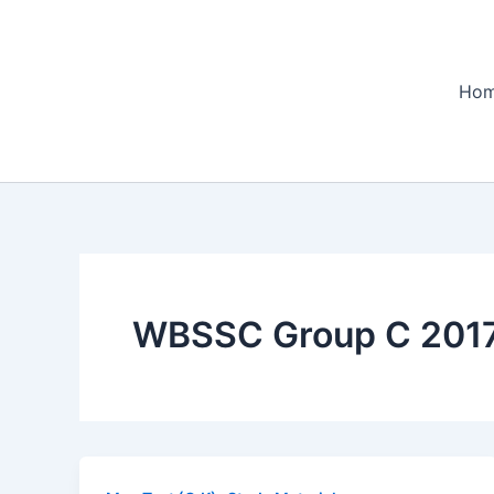
Skip
to
content
Ho
WBSSC Group C 2017