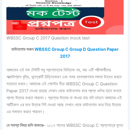
WBSSC Group C 2017 Question mock test
ডাউনলোড
করুন
WBSSC Group C Group D Question Paper
2017
আজকের এই মক টেস্টটি শুধু প্রশ্নোত্তর ভিত্তিক নয়, বরং এটি পরীক্ষার্থীদের
আত্মবিশ্বাস বৃদ্ধি, ভুলত্রুটি চিহ্নিতকরণ এবং সময় ব্যবস্থাপনার দক্ষতা উন্নত করতে
সহায়তা করবে। আমাদের এই পোস্টের নীচে WBSSC Group C Question
Paper 2017 দেওয়া রয়েছে সেখান থেকে ডাউনলোড করে প্রশ্ন গুলির হাতে কলমে
প্রশ্ন উত্তর করতে পারবেন। প্রশ্নের উত্তর না পাওয়া যায় যদি তাহলে আমাদের এই
আর্টিকেল এর মধে উত্তর শিট দেওয়া আছে সেখান থেকে ডাউনলোড করে নিয়ে উত্তর
এর সমাধান করতে পারবেন।
যে সমস্ত বিষয় গুলি থাকবেঃ-
২০১৭ সালের WBSSC Group C প্রশ্নপত্রে মূলত