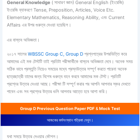
General Knowledge
( সাধারণ জ্ঞান) General English (ইংরেজি)
ইংরেজি ব্যাকরণে Tense, Preposition, Articles, Voice Etc.
Elementary Mathematics, Reasoning Ability, এবং Current
Affairs এর উপর গুরুত্ব দেওয়া হয়েছিল।
এর বাস্তব অভিজ্ঞতা।
২০১৭ সালের
WBSSC Group C, Group D
প্রশ্নপত্রের উপরভিত্তি করে
আমাদের এই মক টেস্টটি তাই প্রতিটা পরীক্ষার্থীকে বাস্তব অভিজ্ঞতা দেবে। অনেক সময়
সঠিক ভাবে প্রস্তুতি নিয়েও সময়ের মধ্যে প্রস্নউত্তর সম্পূর্ণ করতে পারেনা অনেক
ছাত্রছাত্রী তাদের জন্য বিশেষ গুরুত্ব বহন করবে আমাদের মক টেস্ট। প্রতিটি
প্রশ্নের উত্তর দেওয়া আছে। পরীক্ষা টি সম্পূর্ণ করার পর আপনি আপনার স্কর দেখতে
পাবেন এবং সব প্রশ্নের উত্তর গুলি আপনার আত্তে হবে আশা করি।
Group D Previous Question Paper PDF
&
Mock Test
আজকের কর্মসংস্থান পত্রিকা দেখুন।
যথা সময়ে উত্তর দেওয়ার কৌশল।