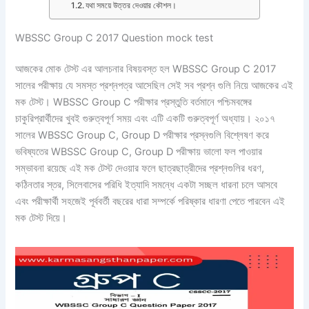
যথা সময়ে উত্তর দেওয়ার কৌশল।
WBSSC Group C 2017 Question mock test
আজকের মোক টেস্ট এর আলচনার বিষয়বস্ত হল WBSSC Group C 2017
সালের পরীক্ষায় যে সমস্ত প্রশ্নপত্র আসেছিল সেই সব প্রশ্ন গুলি নিয়ে আজকের এই
মক টেস্ট। WBSSC Group C পরীক্ষার প্রস্তুতি বর্তমানে পশ্চিমবঙ্গের
চাকুরিপ্রার্থীদের খুবই গুরুত্বপূর্ণ সময় এবং এটি একটি গুরুত্বপূর্ণ অধ্যায়। ২০১৭
সালের WBSSC Group C, Group D পরীক্ষার প্রস্নগুলি বিশ্লেষণ করে
ভবিষ্যতের WBSSC Group C, Group D পরীক্ষায় ভালো ফল পাওয়ার
সম্ভাবনা রয়েছে এই মক টেস্ট দেওয়ার ফলে ছাত্রছাত্রীদের প্রশ্নগুলির ধরণ,
কঠিনতার স্তর, সিলেবাসের পরিধি ইত্যাদি সমন্ধে একটা সচ্ছল ধারনা চলে আসবে
এবং পরীক্ষার্থী সহজেই পূর্ববর্তী বছরের ধারা সম্পর্কে পরিষ্কার ধারণা পেতে পারবেন এই
মক টেস্ট দিয়ে।